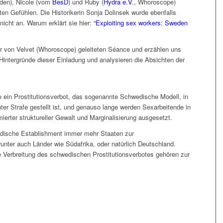
den), Nicole (vom
BesD
) und Ruby (
Hydra e.V
., Whoroscope)
ten Gefühlen. Die Historikerin Sonja Dolinsek wurde ebenfalls
icht an. Warum erklärt sie hier:
“Exploiting sex workers: Sweden
r von Velvet (Whoroscope) geleiteten Séance und erzählen uns
Hintergründe dieser Einladung und analysieren die Absichten der
e ein Prostitutionsverbot, das sogenannte Schwedische Modell, in
er Strafe gestellt ist, und genauso lange werden Sexarbeitende in
ierter struktureller Gewalt und Marginalisierung ausgesetzt.
edische Establishment immer mehr Staaten zur
arunter auch Länder wie Südafrika, oder natürlich Deutschland.
e Verbreitung des schwedischen Prostitutionsverbotes gehören zur