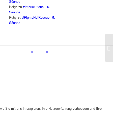
Séance
Helga
zu
#Intersektional | 6.
Séance
Ruby
zu
#RightsNotRescue | 5.
Séance
#S
02
e Sie mit uns interagieren, Ihre Nutzererfahrung verbessern und Ihre