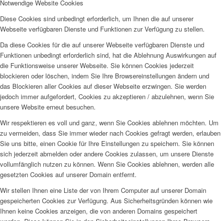
Notwendige Website Cookies
Diese Cookies sind unbedingt erforderlich, um Ihnen die auf unserer
Webseite verfügbaren Dienste und Funktionen zur Verfügung zu stellen.
Da diese Cookies für die auf unserer Webseite verfügbaren Dienste und
Funktionen unbedingt erforderlich sind, hat die Ablehnung Auswirkungen auf
die Funktionsweise unserer Webseite. Sie können Cookies jederzeit
blockieren oder löschen, indem Sie Ihre Browsereinstellungen ändern und
das Blockieren aller Cookies auf dieser Webseite erzwingen. Sie werden
jedoch immer aufgefordert, Cookies zu akzeptieren / abzulehnen, wenn Sie
unsere Website erneut besuchen.
Wir respektieren es voll und ganz, wenn Sie Cookies ablehnen möchten. Um
zu vermeiden, dass Sie immer wieder nach Cookies gefragt werden, erlauben
Sie uns bitte, einen Cookie für Ihre Einstellungen zu speichern. Sie können
sich jederzeit abmelden oder andere Cookies zulassen, um unsere Dienste
vollumfänglich nutzen zu können. Wenn Sie Cookies ablehnen, werden alle
gesetzten Cookies auf unserer Domain entfernt.
Wir stellen Ihnen eine Liste der von Ihrem Computer auf unserer Domain
gespeicherten Cookies zur Verfügung. Aus Sicherheitsgründen können wie
Ihnen keine Cookies anzeigen, die von anderen Domains gespeichert