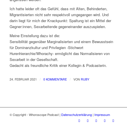
Ich hatte leider oft das Gefühl, dass mit Alten, Behinderten,
Migrantisierten nicht sehr respektvoll umgegangen wird. Und
darin liegt für mich der Knackpunkt: Spaltung ist ein Mittel der
Gegner:innen, Sexarbeitende gegeneinander auszuspielen.
Meine Einstellung dazu ist die:
Sensibilität gegenüber Marginalisierten und einem Bewusstsein
für Dominanzkultur und Privilegien -Stichwort
Hurenhierarchie/Whorachy- ermöglicht das Normalisieren von
Sexarbeit in der Gesellschaft.
Gedacht als freundliche Kritik einer Kollegin & Podcasterin.
/
/
24. FEBRUAR 2021
0 KOMMENTARE
VON
RUBY
© Copyright - Whoroscope Podcast |
Datenschutzerklärung
|
Impressum