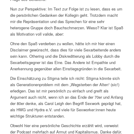
Nun zur Perspektive: Im Text zur Folge ist zu lesen, dass es um
die persönlichen Gedanken der Kollegin geht. Trotzdem macht
mir die Repräsentation und das Sprechen für eine sehr
heterogene Gruppe doch Bauchschmerzen. Wieso? Klar ist Spaß
als Motivation voll valide, aber:
Ohne den Spaß verderben zu wollen, hätte ich mir hier einen
Disclaimer gewünscht, dass dies für viele Sexarbeitende anders
sein kann. Othering und die Diskreditierung als Lobby durch die
Sexarbeitsgegner ist das Eine. Das Andere ist Empathie und
Anerkennung gegenüber allen Einstiegsgründen in die Sexarbeit.
Die Einschätzung zu Stigma teile ich nicht: Stigma könnte sich
als Generationenproblem mit dem „Wegsterben der Alten“ (sic!)
erledigen. Das ist mir persönlich zu einfach und greift als
Argument auch nicht, wenn ich an das Ende der 70er und Anfang
der 80er denke, als Carol Leigh den Begriff Sexwork geprägt hat,
als HWG und Hydra e.V. und viele für Sexworker:innen heute
wichtige Strukturen entstanden.
Obwohl hier eine persönliche Geschichte erzählt wird, verweist
der Podcast mehrfach auf Armut und Kapitalismus. Danke dafür.