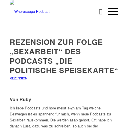
REZENSION ZUR FOLGE
„SEXARBEIT“ DES
PODCASTS „DIE
POLITISCHE SPEISEKARTE“
REZENSION
Von Ruby
Ich liebe Podcasts und höre meist 1-2h am Tag welche.
Deswegen ist es spannend für mich, wenn neue Podcasts zu
Sexarbeit rauskommen. Die werden asap gehört. Oft habe ich
danach Lust, dazu was zu schreiben, so auch bei der