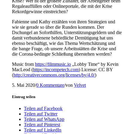
Krise? Wer ist der größere Zuhälter, der Arbeitgeber beim
Regaleauffüllen oder Onlineportale, die mit der Krise
Rekordgewinne einstreichen?
Fabienne und Kathy erzählen von ihren Strategien und
wie sie gerade so über die Runden kommen. Der
Dschungel an Soforthilfen, Unterstützungsgeldern und die
damit verbundenene behördliche Demütigung hat uns
ebenso beschäftigt, wie das Thema Wertschätzung und
die bange Frage, ob unsere Arbeitsstätten die Krise und
die Corona-bedingte Schließung überstehen werden?
Music from
https://filmmusic.io
„Lobby Time“ by Kevin
MacLeod (
https://incompetech.com
) License: CC BY
(
http://creativecommons.org/licenses/by/4.0/
)
5. Mai 2020
/
0 Kommentare
/
von
Velvet
Eintrag teilen
Teilen auf Facebook
Teilen auf Twitter
Teilen auf WhatsApp
Teilen auf Pinterest
Teilen auf LinkedIn