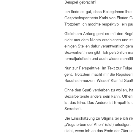
Beispiel gebracht?
Ich finde es gut, dass Kolleg:innen ihre 
Gesprächspartnerin Kathi von Florian G
Trotzdem ich möchte respektvoll ein pa
Gleich am Anfang geht es mit den Begri
nicht aus dem Nichts erschienen und s
einigen Stellen dafür verantwortlich g
Sexworker:innen gibt. Ich persönlich mag
formaljuristisch und auch wissenschaftl
Nun zur Perspektive: Im Text zur Folge
geht. Trotzdem macht mir die Repräsen
Bauchschmerzen. Wieso? Klar ist Spaß a
Ohne den Spaß verderben zu wollen, hätt
Sexarbeitende anders sein kann. Otheri
ist das Eine. Das Andere ist Empathie 
Sexarbeit.
Die Einschätzung zu Stigma teile ich n
„Wegsterben der Alten“ (sic!) erledigen.
nicht, wenn ich an das Ende der 70er u