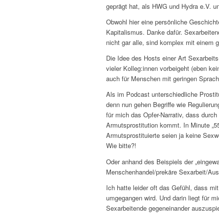
geprägt hat, als HWG und Hydra e.V. un
Obwohl hier eine persönliche Geschicht
Kapitalismus. Danke dafür. Sexarbeiten
nicht gar alle, sind komplex mit einem
Die Idee des Hosts einer Art Sexarbeits
vieler Kolleg:innen vorbeigeht (eben ke
auch für Menschen mit geringen Sprach
Als im Podcast unterschiedliche Prostit
denn nun gehen Begriffe wie Regulierung
für mich das Opfer-Narrativ, dass durch
Armutsprostitution kommt. In Minute „55 
Armutsprostituierte seien ja keine Sexw
Wie bitte?!
Oder anhand des Beispiels der „eingew
Menschenhandel/prekäre Sexarbeit/Auss
Ich hatte leider oft das Gefühl, dass mit
umgegangen wird. Und darin liegt für mi
Sexarbeitende gegeneinander auszuspie