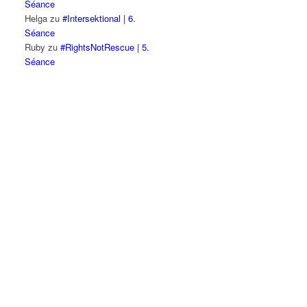
Séance
Helga
zu
#Intersektional | 6.
Séance
Ruby
zu
#RightsNotRescue | 5.
Séance