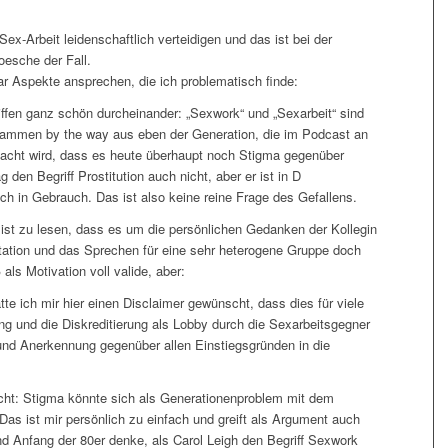
Sex-Arbeit leidenschaftlich verteidigen und das ist bei der
oesche der Fall.
ar Aspekte ansprechen, die ich problematisch finde:
ffen ganz schön durcheinander: „Sexwork“ und „Sexarbeit“ sind
tammen by the way aus eben der Generation, die im Podcast an
emacht wird, dass es heute überhaupt noch Stigma gegenüber
 den Begriff Prostitution auch nicht, aber er ist in D
ich in Gebrauch. Das ist also keine reine Frage des Gefallens.
 ist zu lesen, dass es um die persönlichen Gedanken der Kollegin
tation und das Sprechen für eine sehr heterogene Gruppe doch
ls Motivation voll valide, aber:
e ich mir hier einen Disclaimer gewünscht, dass dies für viele
ng und die Diskreditierung als Lobby durch die Sexarbeitsgegner
und Anerkennung gegenüber allen Einstiegsgründen in die
icht: Stigma könnte sich als Generationenproblem mit dem
 Das ist mir persönlich zu einfach und greift als Argument auch
nd Anfang der 80er denke, als Carol Leigh den Begriff Sexwork