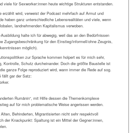
d viele für Sexworker:innen heute wichtige Strukturen entstanden.
e erzählt wird, verweist der Podcast mehrfach auf Armut und
de haben ganz unterschiedliche Lebensrealitäten und viele, wenn
 globalen, landnehmenden Kapitalismus verwoben.
-Ausbildung halte ich für abwegig, weil das an den Bedürfnissen
ine Zugangsbeschränkung für den Einstieg/informell/ohne Zeugnis,
kenntnissen möglich).
utionspolitiken zur Sprache kommen holpert es für mich sehr,
, Kontrolle, Schutz durcheinander. Doch die größte Baustelle ist
 die ganze Folge reproduziert wird, wann immer die Rede auf sog.
fällt gar der Satz:
orker.
anderten Rumänin“, mit Hilfe dessen die Themenkomplexe
tieg auf für mich problematische Weise angerissen werden.
 Alten, Behinderten, Migrantisierten nicht sehr respektvoll
ch der Knackpunkt: Spaltung ist ein Mittel der Gegner:innen,
len.